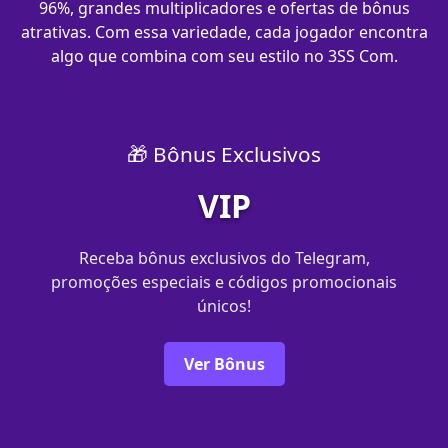
96%, grandes multiplicadores e ofertas de bônus
atrativas. Com essa variedade, cada jogador encontra
algo que combina com seu estilo no 3SS Com.
🎁 Bônus Exclusivos
VIP
Receba bônus exclusivos do Telegram,
promoções especiais e códigos promocionais
únicos!
Ver Bônus