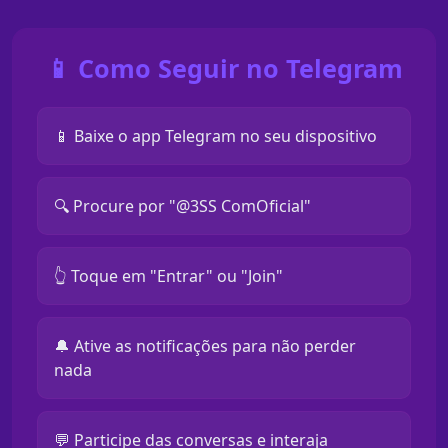
📱 Como Seguir no Telegram
📱 Baixe o app Telegram no seu dispositivo
🔍 Procure por "@3SS ComOficial"
👆 Toque em "Entrar" ou "Join"
🔔 Ative as notificações para não perder
nada
💬 Participe das conversas e interaja