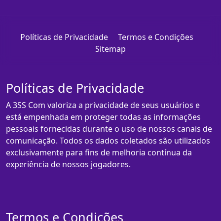
Políticas de Privacidade
Termos e Condições
Sitemap
Políticas de Privacidade
A 3SS Com valoriza a privacidade de seus usuários e
está empenhada em proteger todas as informações
pessoais fornecidas durante o uso de nossos canais de
comunicação. Todos os dados coletados são utilizados
exclusivamente para fins de melhoria contínua da
experiência de nossos jogadores.
Termos e Condições