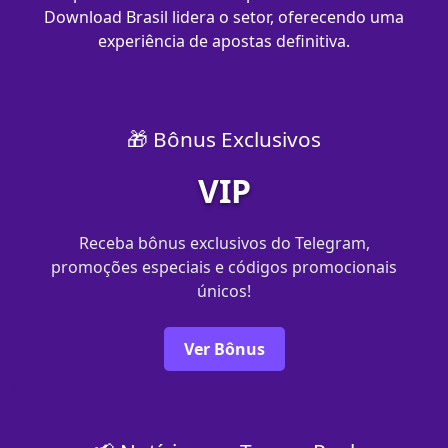
Download Brasil lidera o setor, oferecendo uma
experiência de apostas definitiva.
🎁 Bônus Exclusivos
VIP
Receba bônus exclusivos do Telegram,
promoções especiais e códigos promocionais
únicos!
Ver Bônus