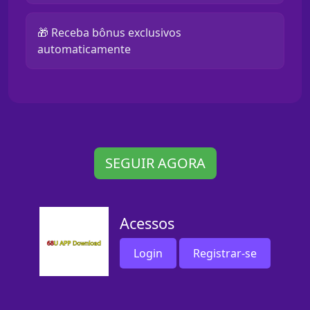
🎁 Receba bônus exclusivos
automaticamente
SEGUIR AGORA
Acessos
Login
Registrar-se