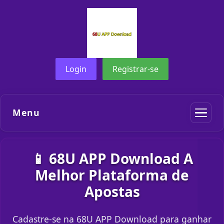
Login
Registrar-se
Menu
📱 68U APP Download A
Melhor Plataforma de
Apostas
Cadastre-se na 68U APP Download para ganhar