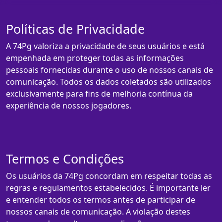
Políticas de Privacidade
A 74Pg valoriza a privacidade de seus usuários e está
empenhada em proteger todas as informações
pessoais fornecidas durante o uso de nossos canais de
comunicação. Todos os dados coletados são utilizados
exclusivamente para fins de melhoria contínua da
experiência de nossos jogadores.
Termos e Condições
Os usuários da 74Pg concordam em respeitar todas as
regras e regulamentos estabelecidos. É importante ler
e entender todos os termos antes de participar de
nossos canais de comunicação. A violação destes