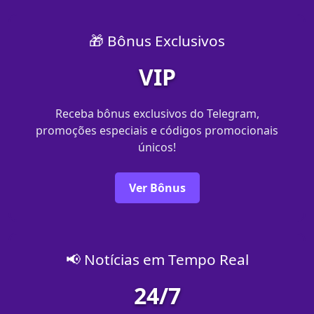
🎁 Bônus Exclusivos
VIP
Receba bônus exclusivos do Telegram,
promoções especiais e códigos promocionais
únicos!
Ver Bônus
📢 Notícias em Tempo Real
24/7