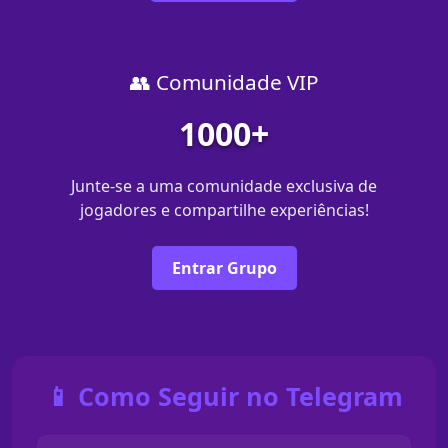
👥 Comunidade VIP
1000+
Junte-se a uma comunidade exclusiva de
jogadores e compartilhe experiências!
Entrar Grupo
📱 Como Seguir no Telegram