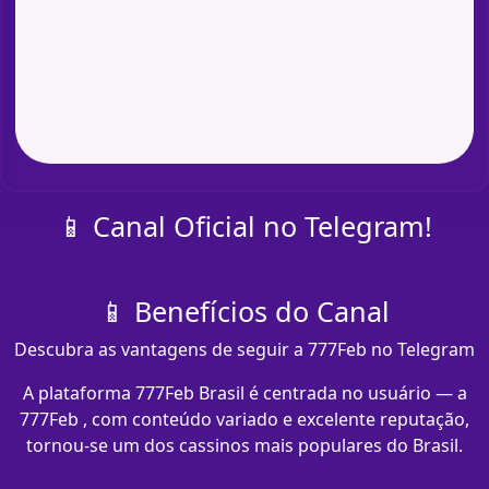
📱 Canal Oficial no Telegram!
📱 Benefícios do Canal
Descubra as vantagens de seguir a 777Feb no Telegram
A plataforma 777Feb Brasil é centrada no usuário — a
777Feb , com conteúdo variado e excelente reputação,
tornou-se um dos cassinos mais populares do Brasil.