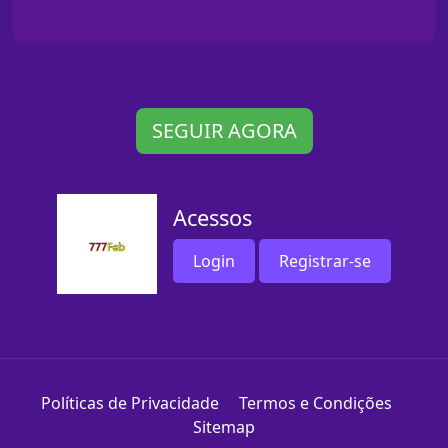
SEGUIR AGORA
Acessos
Login
Registrar-se
Políticas de Privacidade
Termos e Condições
Sitemap