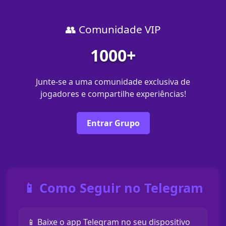
👥 Comunidade VIP
1000+
Junte-se a uma comunidade exclusiva de
jogadores e compartilhe experiências!
Entrar Grupo
📱 Como Seguir no Telegram
📱 Baixe o app Telegram no seu dispositivo